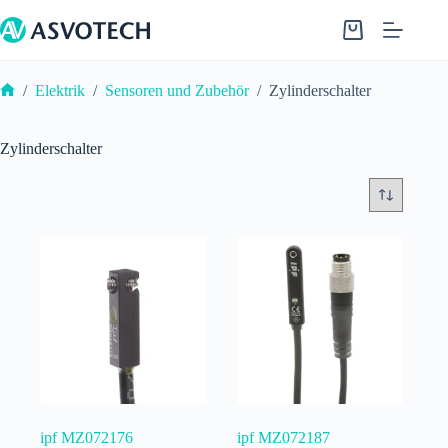
Zum
Inhalt
Warenkorb
springen
/
Elektrik
/
Sensoren und Zubehör
/
Zylinderschalter
Start
Zylinderschalter
ipf MZ072176
ipf MZ072187