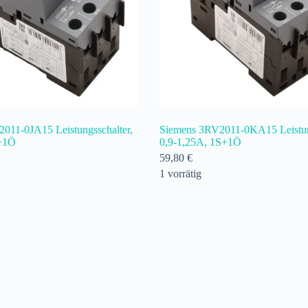
011-0JA15 Leistungsschalter,
Siemens 3RV2011-0KA15 Leistung
S+1Ö
0,9-1,25A, 1S+1Ö
59,80
€
1 vorrätig