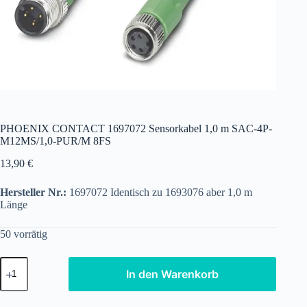
PHOENIX CONTACT 1697072 Sensorkabel 1,0 m SAC-4P-
M12MS/1,0-PUR/M 8FS
13,90
€
Hersteller Nr.:
1697072 Identisch zu 1693076 aber 1,0 m
Länge
50 vorrätig
PHOENIX
In den Warenkorb
CONTACT
1697072
Sensorkabel