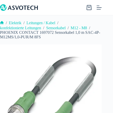
Zum
Inhalt
Warenkorb
springen
/
Elektrik
/
Leitungen / Kabel
/
Start
konfektionierte Leitungen
/
Sensorkabel
/
M12 - M8
/
PHOENIX CONTACT 1697072 Sensorkabel 1,0 m SAC-4P-
M12MS/1,0-PUR/M 8FS