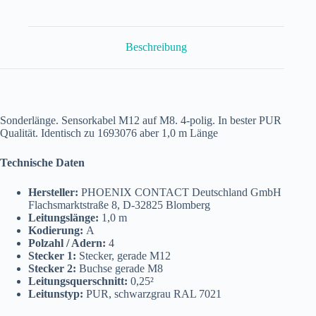
1,0
m
SAC-
4P-
Beschreibung
M12MS/1,0-
PUR/M
8FS
Menge
Sonderlänge. Sensorkabel M12 auf M8. 4-polig. In bester PUR
Qualität. Identisch zu 1693076 aber 1,0 m Länge
Technische Daten
Hersteller:
PHOENIX CONTACT Deutschland GmbH
Flachsmarktstraße 8, D-32825 Blomberg
Leitungslänge:
1,0 m
Kodierung:
A
Polzahl / Adern:
4
Stecker 1:
Stecker, gerade M12
Stecker 2:
Buchse gerade M8
Leitungsquerschnitt:
0,25²
Leitunstyp:
PUR, schwarzgrau RAL 7021