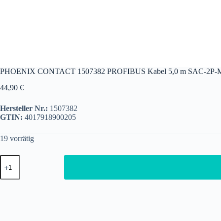
PHOENIX CONTACT 1507382 PROFIBUS Kabel 5,0 m SAC-2P-M
44,90
€
Hersteller Nr.:
1507382
GTIN:
4017918900205
19 vorrätig
PHOENIX
CONTACT
1507382
PROFIBUS
Kabel
5,0
m
SAC-