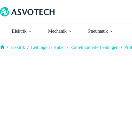
Zum
Inhalt
springen
Elektrik
Mechanik
Pneumatik
/
Elektrik
/
Leitungen / Kabel
/
konfektionierte Leitungen
/
Pro
Start