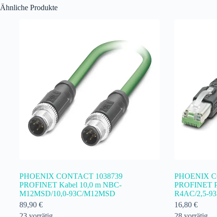
Ähnliche Produkte
PHOENIX CONTACT 1038739
PHOENIX C
PROFINET Kabel 10,0 m NBC-
PROFINET Pa
M12MSD/10,0-93C/M12MSD
R4AC/2,5-9
89,90
€
16,80
€
23 vorrätig
28 vorrätig