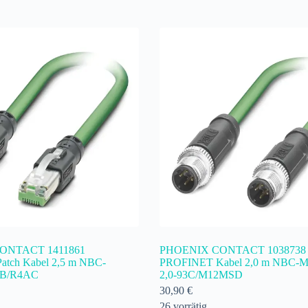
ONTACT 1411861
PHOENIX CONTACT 1038738
tch Kabel 2,5 m NBC-
PROFINET Kabel 2,0 m NBC-
3B/R4AC
2,0-93C/M12MSD
30,90
€
26 vorrätig