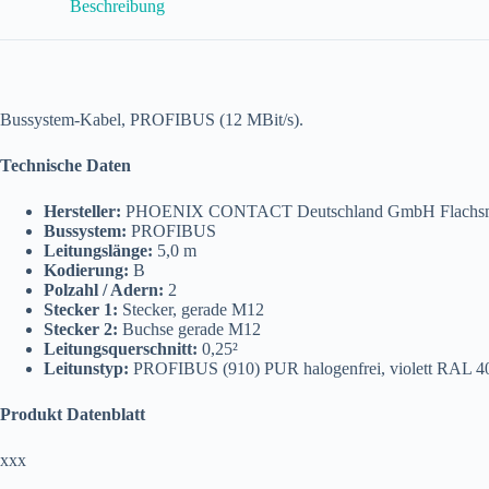
Beschreibung
2P-
M12MSB/
5,0-
910/M12FSB
Menge
Bussystem-Kabel, PROFIBUS (12 MBit/s).
Technische Daten
Hersteller:
PHOENIX CONTACT Deutschland GmbH Flachsmar
Bussystem:
PROFIBUS
Leitungslänge:
5,0 m
Kodierung:
B
Polzahl / Adern:
2
Stecker 1:
Stecker, gerade M12
Stecker 2:
Buchse gerade M12
Leitungsquerschnitt:
0,25²
Leitunstyp:
PROFIBUS (910) PUR halogenfrei, violett RAL 40
Produkt Datenblatt
xxx