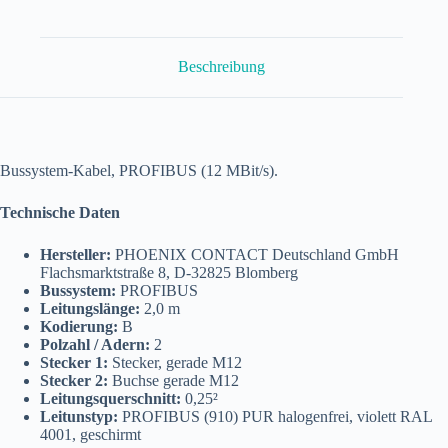
Kabel
2,0
m
SAC-
Beschreibung
2P-
M12MSB/
2,0-
910/M12FSB
Menge
Bussystem-Kabel, PROFIBUS (12 MBit/s).
Technische Daten
Hersteller:
PHOENIX CONTACT Deutschland GmbH
Flachsmarktstraße 8, D-32825 Blomberg
Bussystem:
PROFIBUS
Leitungslänge:
2,0 m
Kodierung:
B
Polzahl / Adern:
2
Stecker 1:
Stecker, gerade M12
Stecker 2:
Buchse gerade M12
Leitungsquerschnitt:
0,25²
Leitunstyp:
PROFIBUS (910) PUR halogenfrei, violett RAL
4001, geschirmt