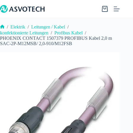
Zum
Inhalt
Warenkorb
springen
/
Elektrik
/
Leitungen / Kabel
/
Start
konfektionierte Leitungen
/
Profibus Kabel
/
PHOENIX CONTACT 1507379 PROFIBUS Kabel 2,0 m
SAC-2P-M12MSB/ 2,0-910/M12FSB