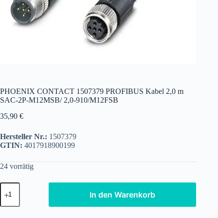
PHOENIX CONTACT 1507379 PROFIBUS Kabel 2,0 m
SAC-2P-M12MSB/ 2,0-910/M12FSB
35,90
€
Hersteller Nr.:
1507379
GTIN:
4017918900199
24 vorrätig
PHOENIX
In den Warenkorb
CONTACT
1507379
PROFIBUS