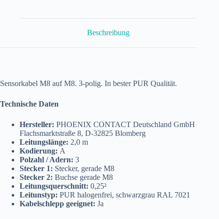
2,0
m
SAC-
3P-
Beschreibung
M
8MS/
2,0-
PUR/M
8FS
Menge
Sensorkabel M8 auf M8. 3-polig. In bester PUR Qualität.
Technische Daten
Hersteller:
PHOENIX CONTACT Deutschland GmbH
Flachsmarktstraße 8, D-32825 Blomberg
Leitungslänge:
2,0 m
Kodierung:
A
Polzahl / Adern:
3
Stecker 1:
Stecker, gerade M8
Stecker 2:
Buchse gerade M8
Leitungsquerschnitt:
0,25²
Leitunstyp:
PUR halogenfrei, schwarzgrau RAL 7021
Kabelschlepp geeignet:
Ja