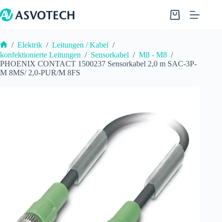
Zum
Inhalt
Warenkorb
springen
/
Elektrik
/
Leitungen / Kabel
/
Start
konfektionierte Leitungen
/
Sensorkabel
/
M8 - M8
/
PHOENIX CONTACT 1500237 Sensorkabel 2,0 m SAC-3P-
M 8MS/ 2,0-PUR/M 8FS