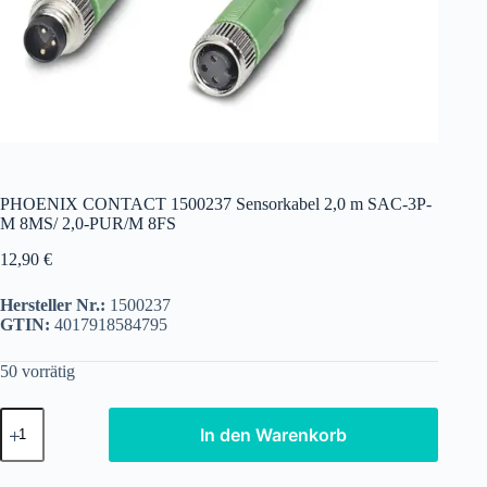
PHOENIX CONTACT 1500237 Sensorkabel 2,0 m SAC-3P-
M 8MS/ 2,0-PUR/M 8FS
12,90
€
Hersteller Nr.:
1500237
GTIN:
4017918584795
50 vorrätig
PHOENIX
In den Warenkorb
CONTACT
1500237
Sensorkabel