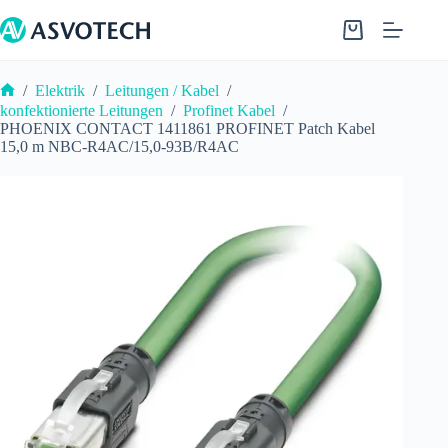
Zum
Inhalt
Warenkorb
springen
/
Elektrik
/
Leitungen / Kabel
/
Start
konfektionierte Leitungen
/
Profinet Kabel
/
PHOENIX CONTACT 1411861 PROFINET Patch Kabel
15,0 m NBC-R4AC/15,0-93B/R4AC