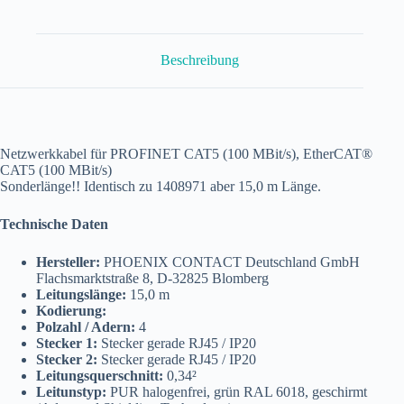
Patch
Kabel
15,0
m
Beschreibung
NBC-
R4AC/15,0-
93B/R4AC
Menge
Netzwerkkabel für PROFINET CAT5 (100 MBit/s), EtherCAT®
CAT5 (100 MBit/s)
Sonderlänge!! Identisch zu 1408971 aber 15,0 m Länge.
Technische Daten
Hersteller:
PHOENIX CONTACT Deutschland GmbH
Flachsmarktstraße 8, D-32825 Blomberg
Leitungslänge:
15,0 m
Kodierung:
Polzahl / Adern:
4
Stecker 1:
Stecker gerade RJ45 / IP20
Stecker 2:
Stecker gerade RJ45 / IP20
Leitungsquerschnitt:
0,34²
Leitunstyp:
PUR halogenfrei, grün RAL 6018, geschirmt