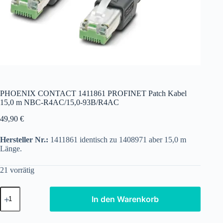
PHOENIX CONTACT 1411861 PROFINET Patch Kabel
15,0 m NBC-R4AC/15,0-93B/R4AC
49,90
€
Hersteller Nr.:
1411861 identisch zu 1408971 aber 15,0 m
Länge.
21 vorrätig
PHOENIX
In den Warenkorb
CONTACT
1411861
PROFINET