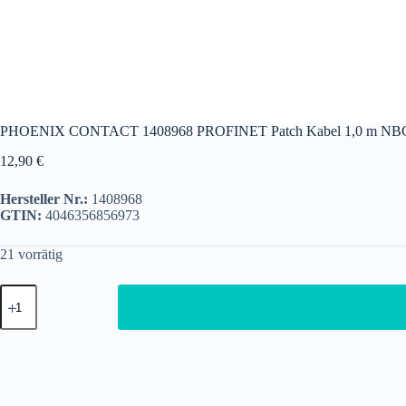
PHOENIX CONTACT 1408968 PROFINET Patch Kabel 1,0 m NB
12,90
€
Hersteller Nr.:
1408968
GTIN:
4046356856973
21 vorrätig
PHOENIX
CONTACT
1408968
PROFINET
Patch
Kabel
1,0
m