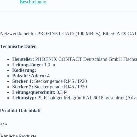
Beschreibung
NBC-
R4AC/1,0-
93B/R4AC
Menge
Netzwerkkabel für PROFINET CAT5 (100 MBit/s), EtherCAT® CAT5
Technische Daten
Hersteller:
PHOENIX CONTACT Deutschland GmbH Flachsmar
Leitungslänge:
1,0 m
Kodierung:
Polzahl / Adern:
4
Stecker 1:
Stecker gerade RJ45 / IP20
Stecker 2:
Stecker gerade RJ45 / IP20
Leitungsquerschnitt:
0,34²
Leitunstyp:
PUR halogenfrei, grün RAL 6018, geschirmt (Adva
Produkt Datenblatt
xxx
Ähnliche Produkte