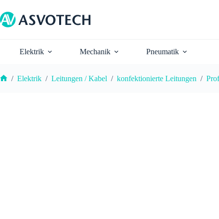
Zum
Inhalt
springen
Elektrik
Mechanik
Pneumatik
/
Elektrik
/
Leitungen / Kabel
/
konfektionierte Leitungen
/
Pro
Start