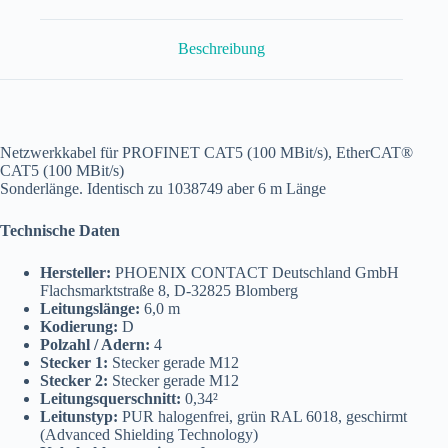
6,0
m
NBC-
Beschreibung
M12MSD/6,0-
93C/M12MSD
Menge
Netzwerkkabel für PROFINET CAT5 (100 MBit/s), EtherCAT®
CAT5 (100 MBit/s)
Sonderlänge. Identisch zu 1038749 aber 6 m Länge
Technische Daten
Hersteller:
PHOENIX CONTACT Deutschland GmbH
Flachsmarktstraße 8, D-32825 Blomberg
Leitungslänge:
6,0 m
Kodierung:
D
Polzahl / Adern:
4
Stecker 1:
Stecker gerade M12
Stecker 2:
Stecker gerade M12
Leitungsquerschnitt:
0,34²
Leitunstyp:
PUR halogenfrei, grün RAL 6018, geschirmt
(Advanced Shielding Technology)