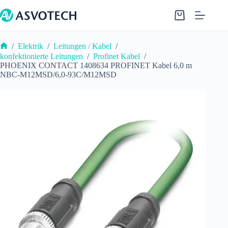
Zum
Inhalt
Warenkorb
springen
/
Elektrik
/
Leitungen / Kabel
/
Start
konfektionierte Leitungen
/
Profinet Kabel
/
PHOENIX CONTACT 1408634 PROFINET Kabel 6,0 m
NBC-M12MSD/6,0-93C/M12MSD