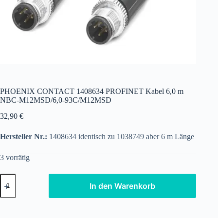
PHOENIX CONTACT 1408634 PROFINET Kabel 6,0 m
NBC-M12MSD/6,0-93C/M12MSD
32,90
€
Hersteller Nr.:
1408634 identisch zu 1038749 aber 6 m Länge
3 vorrätig
PHOENIX
In den Warenkorb
CONTACT
1408634
PROFINET
Kabel