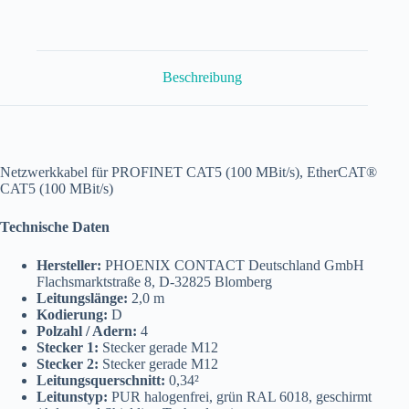
PROFINET
Kabel
2,0
m
NBC-
Beschreibung
M12MSD/
2,0-
93C/M12MSD
Menge
Netzwerkkabel für PROFINET CAT5 (100 MBit/s), EtherCAT®
CAT5 (100 MBit/s)
Technische Daten
Hersteller:
PHOENIX CONTACT Deutschland GmbH
Flachsmarktstraße 8, D-32825 Blomberg
Leitungslänge:
2,0 m
Kodierung:
D
Polzahl / Adern:
4
Stecker 1:
Stecker gerade M12
Stecker 2:
Stecker gerade M12
Leitungsquerschnitt:
0,34²
Leitunstyp:
PUR halogenfrei, grün RAL 6018, geschirmt