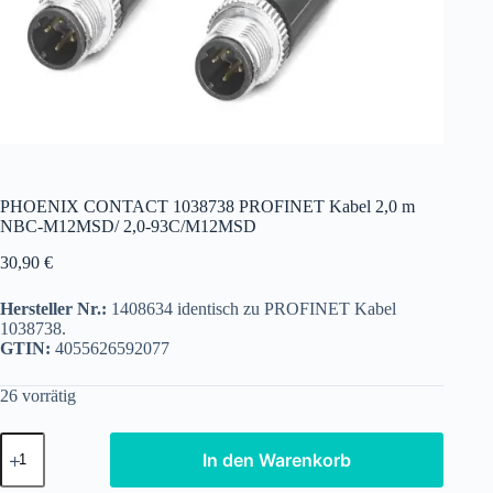
PHOENIX CONTACT 1038738 PROFINET Kabel 2,0 m
NBC-M12MSD/ 2,0-93C/M12MSD
30,90
€
Hersteller Nr.:
1408634 identisch zu PROFINET Kabel
1038738.
GTIN:
4055626592077
26 vorrätig
PHOENIX
In den Warenkorb
CONTACT
1038738