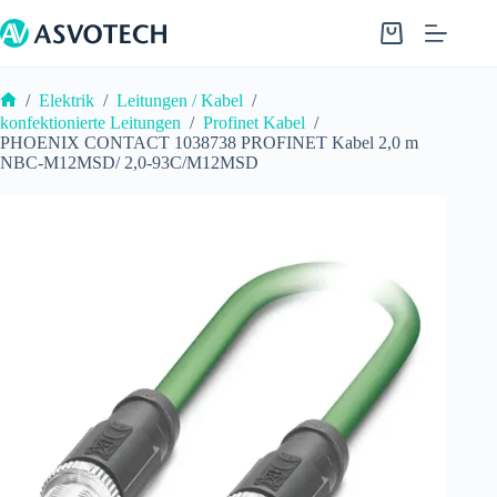
Zum
Inhalt
Warenkorb
springen
/
Elektrik
/
Leitungen / Kabel
/
Start
konfektionierte Leitungen
/
Profinet Kabel
/
PHOENIX CONTACT 1038738 PROFINET Kabel 2,0 m
NBC-M12MSD/ 2,0-93C/M12MSD