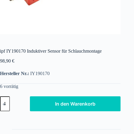
ipf IY190170 Induktiver Sensor für Schlauchmontage
98,90
€
Hersteller Nr.:
IY190170
6 vorrätig
ipf
In den Warenkorb
IY190170
Induktiver
Sensor
für
Schlauchmontage
Menge