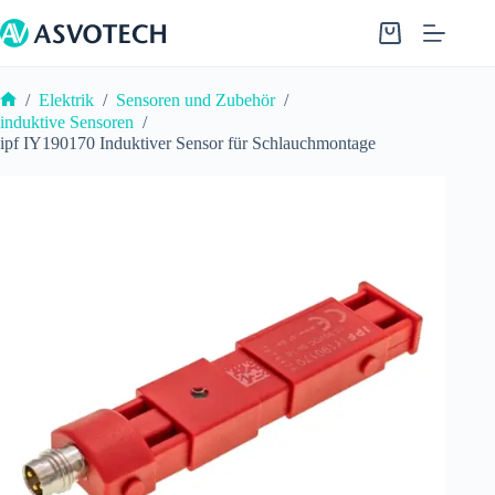
Zum
Inhalt
Warenkorb
springen
/
Elektrik
/
Sensoren und Zubehör
/
Start
induktive Sensoren
/
ipf IY190170 Induktiver Sensor für Schlauchmontage