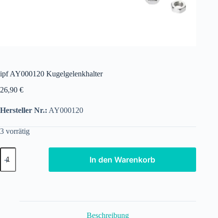
ipf AY000120 Kugelgelenkhalter
26,90
€
Hersteller Nr.:
AY000120
3 vorrätig
ipf
In den Warenkorb
AY000120
Kugelgelenkhalter
Menge
Beschreibung