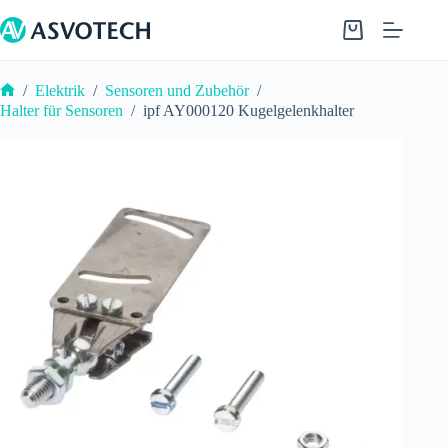
Zum
Inhalt
Warenkorb
springen
/
Elektrik
/
Sensoren und Zubehör
/
Start
Halter für Sensoren
/
ipf AY000120 Kugelgelenkhalter