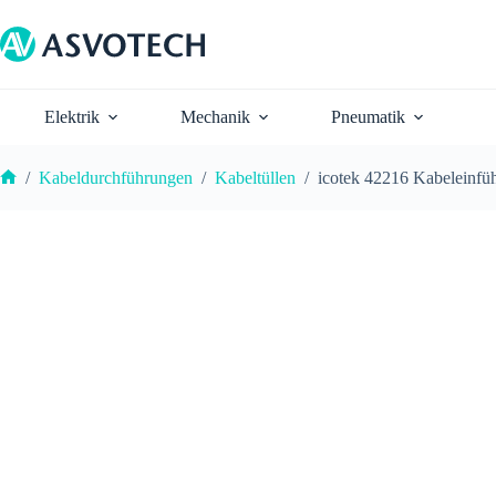
Zum
Inhalt
springen
Elektrik
Mechanik
Pneumatik
/
Kabeldurchführungen
/
Kabeltüllen
/
icotek 42216 Kabeleinfüh
Start