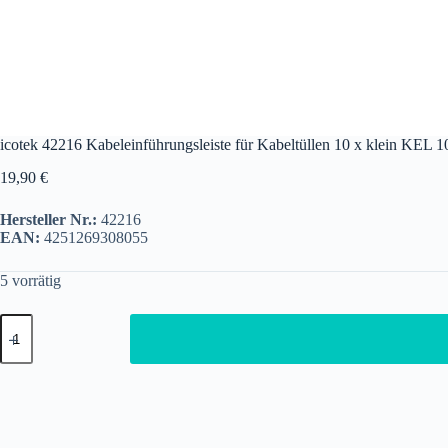
icotek 42216 Kabeleinführungsleiste für Kabeltüllen 10 x klein KEL 1
19,90
€
Hersteller Nr.:
42216
EAN:
4251269308055
5 vorrätig
icotek
42216
Kabeleinführungsleiste
für
Kabeltüllen
10
x
klein