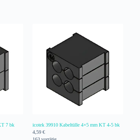
KT 7 bk
icotek 39910 Kabeltülle 4×5 mm KT 4-5 bk
4,59
€
163 vorrätig