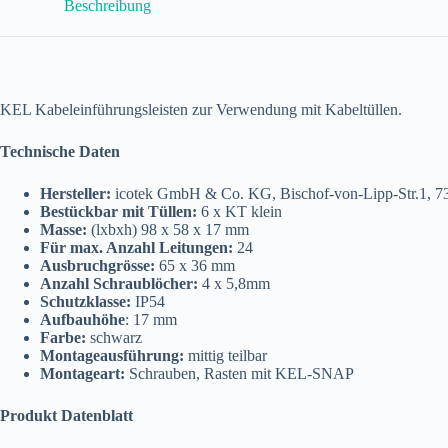
Beschreibung
KEL
10-
6
Menge
KEL Kabeleinführungsleisten zur Verwendung mit Kabeltüllen.
Technische Daten
Hersteller:
icotek GmbH & Co. KG, Bischof-von-Lipp-Str.1, 
Bestückbar mit Tüllen:
6 x KT klein
Masse:
(lxbxh) 98 x 58 x 17 mm
Für max. Anzahl Leitungen:
24
Ausbruchgrösse:
65 x 36 mm
Anzahl Schraublöcher:
4 x 5,8mm
Schutzklasse:
IP54
Aufbauhöhe
: 17 mm
Farbe:
schwarz
Montageausführung:
mittig teilbar
Montageart:
Schrauben, Rasten mit KEL-SNAP
Produkt Datenblatt