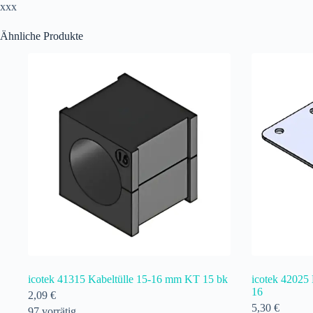
xxx
Ähnliche Produkte
icotek 41315 Kabeltülle 15-16 mm KT 15 bk
icotek 42025
16
2,09
€
5,30
€
97 vorrätig