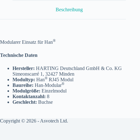
Menge
Beschreibung
®
Modularer Einsatz für Han
Technische Daten
Hersteller:
HARTING Deutschland GmbH & Co. KG
Simeonscarré 1, 32427 Minden
®
Modultyp:
Han
RJ45 Modul
®
Baureihe:
Han-Modular
Modulgröße:
Einzelmodul
Kontaktanzahl:
8
Geschlecht:
Buchse
Copyright © 2026 - Asvotech Ltd.