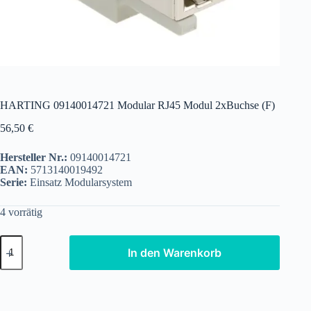
HARTING 09140014721 Modular RJ45 Modul 2xBuchse (F)
56,50
€
Hersteller Nr.:
09140014721
EAN:
5713140019492
Serie:
Einsatz Modularsystem
4 vorrätig
HARTING
In den Warenkorb
09140014721
Modular
RJ45
Modul
2xBuchse
(F)