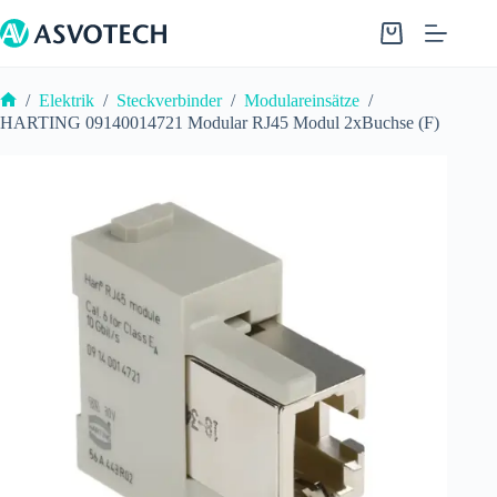
Zum
Inhalt
Warenkorb
springen
/
Elektrik
/
Steckverbinder
/
Modulareinsätze
/
Start
HARTING 09140014721 Modular RJ45 Modul 2xBuchse (F)