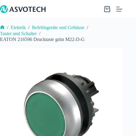
Zum
Inhalt
Warenkorb
springen
/
Elektrik
/
Befehlsgeräte und Gehäuse
/
Start
Taster und Schalter
/
EATON 216596 Drucktaste grün M22-D-G