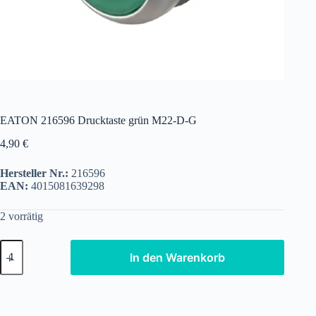
EATON 216596 Drucktaste grün M22-D-G
4,90
€
Hersteller Nr.:
216596
EAN:
4015081639298
2 vorrätig
EATON
In den Warenkorb
216596
Drucktaste
grün
M22-
D-