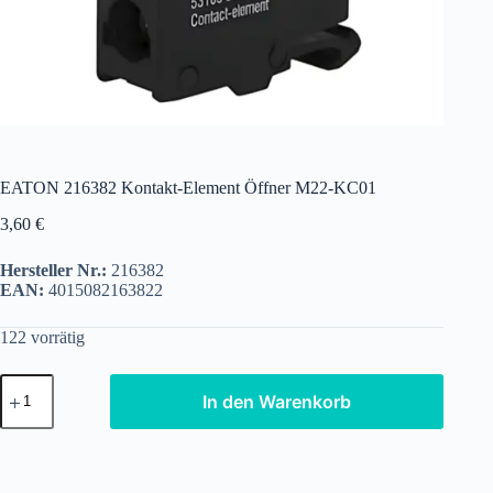
EATON 216382 Kontakt-Element Öffner M22-KC01
3,60
€
Hersteller Nr.:
216382
EAN:
4015082163822
122 vorrätig
EATON
In den Warenkorb
216382
Kontakt-
Element
Öffner
M22-