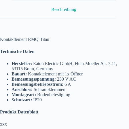
KC01
Menge
Beschreibung
Kontaktlement RMQ-Titan
Technische Daten
Hersteller:
Eaton Electric GmbH, Hein-Moeller-Str. 7-11,
53115 Bonn, Germany
Bauart:
Kontaktelement mit 1x Öffner
Bemessungsspannung:
230 V AC
Bemessungsbetriebsstrom:
6 A
Anschluss:
Schraubklemmen
Montageart:
Bodenbefestigung
Schutzart:
IP20
Produkt Datenblatt
xxx