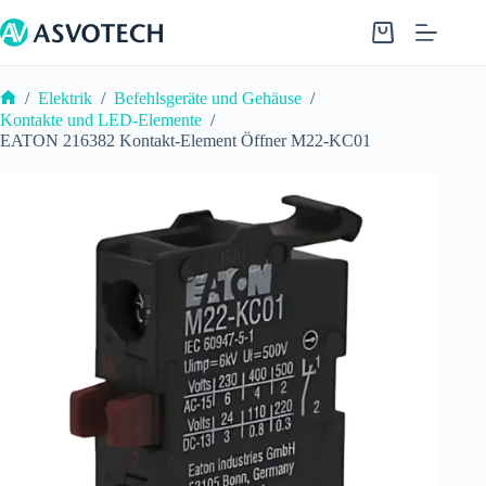
Zum
Inhalt
Warenkorb
springen
/
Elektrik
/
Befehlsgeräte und Gehäuse
/
Start
Kontakte und LED-Elemente
/
EATON 216382 Kontakt-Element Öffner M22-KC01